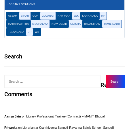
JOBS BY LOCATIONS
ASSAM
BIHAR
GOA
GUJARAT
HARYANA
J&K
KARNATAKA
MP
MAHARASHTRA
MEGHALAYA
NEW DELHI
ODISHA
RAJASTHAN
TAMIL NADU
TELANGANA
UP
WB
Search
Recent
Comments
Aanya Jain
on
Library Professional Trainee (Contract) – MANIT Bhopal
Priyanka
on
Librarian at Kranthiveera Sangolli Rayanna Sainik School, Sangolli