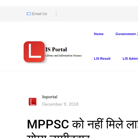
Email Us
Home
Government J
LIS Result
LIS Admi
lisportal
December 9, 2018
MPPSC को नहीं मिले ला