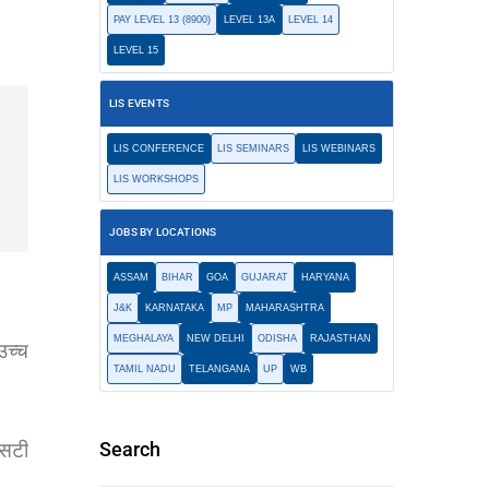
PAY LEVEL 13 (8900)
LEVEL 13A
LEVEL 14
LEVEL 15
LIS EVENTS
LIS CONFERENCE
LIS SEMINARS
LIS WEBINARS
LIS WORKSHOPS
JOBS BY LOCATIONS
ASSAM
BIHAR
GOA
GUJARAT
HARYANA
J&K
KARNATAKA
MP
MAHARASHTRA
MEGHALAYA
NEW DELHI
ODISHA
RAJASTHAN
उच्च
TAMIL NADU
TELANGANA
UP
WB
एसटी
Search