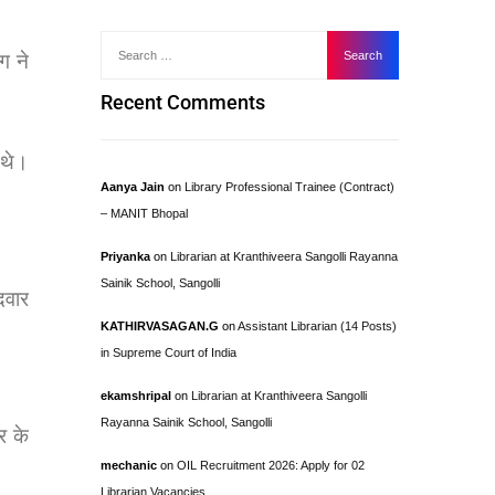
ग ने
Recent Comments
 थे।
Aanya Jain
on
Library Professional Trainee (Contract)
– MANIT Bhopal
Priyanka
on
Librarian at Kranthiveera Sangolli Rayanna
Sainik School, Sangolli
दवार
KATHIRVASAGAN.G
on
Assistant Librarian (14 Posts)
in Supreme Court of India
ekamshripal
on
Librarian at Kranthiveera Sangolli
Rayanna Sainik School, Sangolli
र के
mechanic
on
OIL Recruitment 2026: Apply for 02
Librarian Vacancies