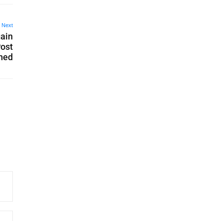
Next
gain
ost
ned